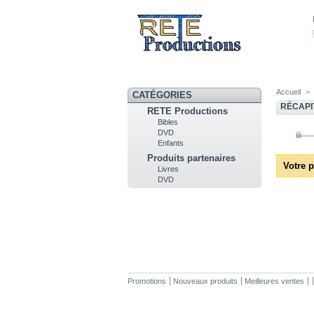
Accueil
>
CATÉGORIES
RÉCAPI
RETE Productions
Bibles
DVD
Enfants
Produits partenaires
Votre p
Livres
DVD
Promotions
Nouveaux produits
Meilleures ventes