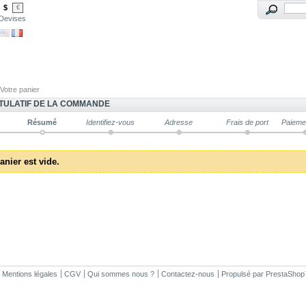
$
€
Devises
Votre panier
TULATIF DE LA COMMANDE
Résumé
Identifiez-vous
Adresse
Frais de port
Paieme
anier est vide.
Mentions légales
CGV
Qui sommes nous ?
Contactez-nous
Propulsé par
PrestaShop