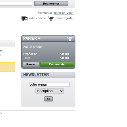
Bienvenue,
identifiez-vous
Votre compte
Panier :
(vide)
PANIER
Aucun produit
nt
Expédition
$0.00
Total
$0.00
Panier
Commander
NEWSLETTER
™